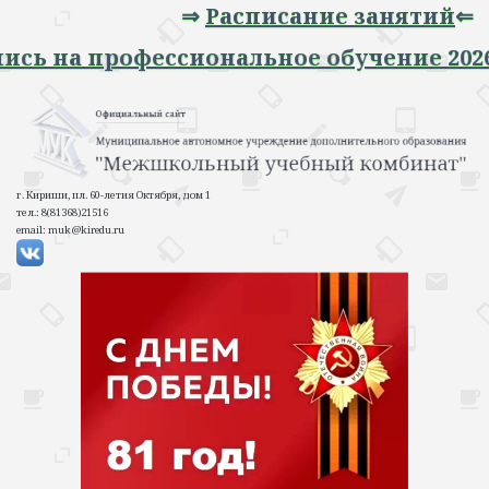
⇒
Расписание занятий
⇐
 Запись на профессиональное обучение 2
г. Кириши, пл. 60-летия Октября, дом 1
тел.: 8(81368)21516
email: muk@kiredu.ru