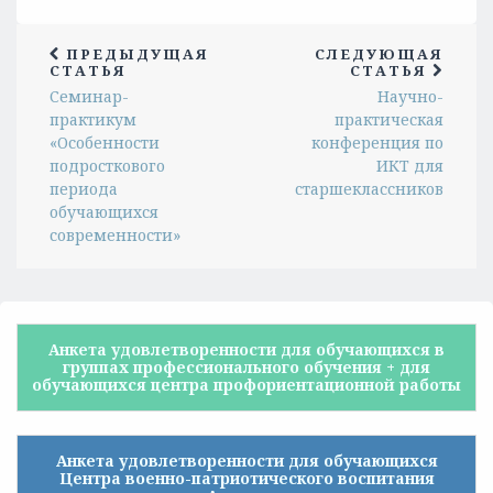
ПРЕДЫДУЩАЯ
СЛЕДУЮЩАЯ
СТАТЬЯ
СТАТЬЯ
Семинар-
Научно-
практикум
практическая
«Особенности
конференция по
подросткового
ИКТ для
периода
старшеклассников
обучающихся
современности»
Анкета удовлетворенности для обучающихся в
группах профессионального обучения + для
обучающихся центра профориентационной работы
Анкета удовлетворенности для обучающихся
Центра военно-патриотического воспитания