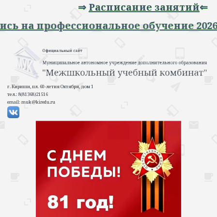
⇒
Расписание занятий
⇐
Запись на профессиональное обучение 2
г. Кириши, пл. 60-летия Октября, дом 1
тел.: 8(81368)21516
email: muk@kiredu.ru