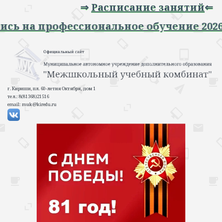
⇒
Расписание занятий
⇐
 Запись на профессиональное обучение 2
г. Кириши, пл. 60-летия Октября, дом 1
тел.: 8(81368)21516
email: muk@kiredu.ru