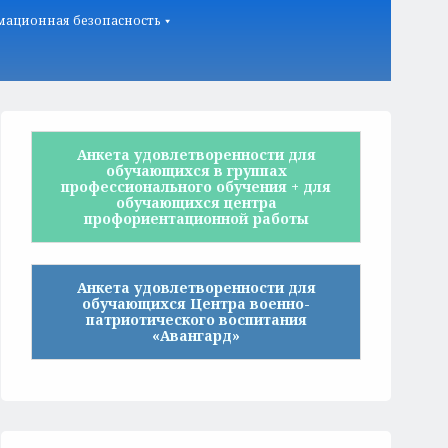
ационная безопасность
Анкета удовлетворенности для
обучающихся в группах
профессионального обучения + для
обучающихся центра
профориентационной работы
Анкета удовлетворенности для
обучающихся Центра военно-
патриотического воспитания
«Авангард»