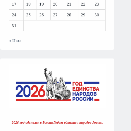
17
18
19
20
21
22
23
24
25
26
27
28
29
30
31
« Июл
2026 год объявлен в России Годом единства народов России.