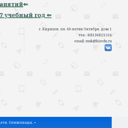
тий
⇐
ебный год ⇐
г. Кириши, пл. 60-летия Октября, дом 1
тел.: 8(81368)21516
email: muk@kiredu.ru
ети. Олимпиады.