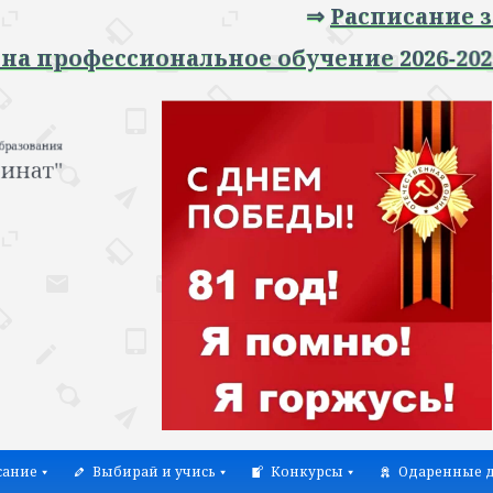
⇒
Расписание заня
профессиональное обучение 2026-2027 уч
сание
Выбирай и учись
Конкурсы
Одаренные д