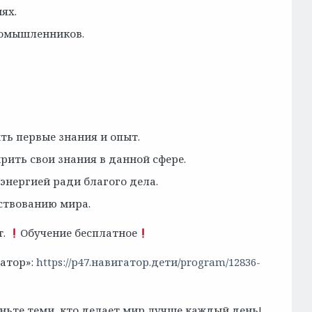
ях.
номышленников.
ь первые знания и опыт.
ить свои знания в данной сфере.
энергией ради благого дела.
нствованию мира.
т.
Обучение бесплатное
гатор»:
https://р47.навигатор.дети/program/12836-
ньте теми, кто делает мир лучше каждый день!