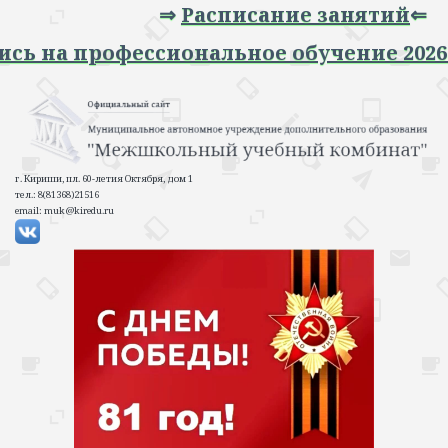
⇒
Расписание занятий
⇐
Запись на профессиональное обучение 2
г. Кириши, пл. 60-летия Октября, дом 1
тел.: 8(81368)21516
email: muk@kiredu.ru