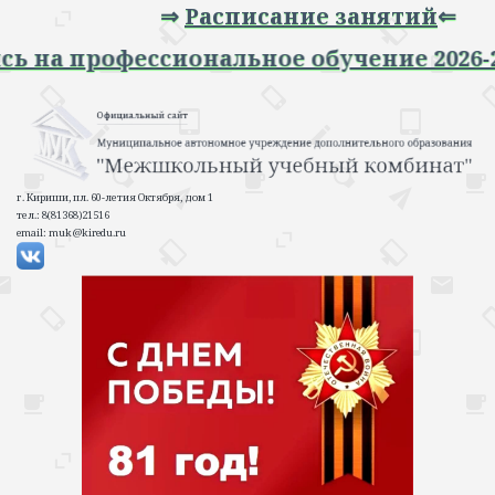
⇒
Расписание занятий
⇐
пись на профессиональное обучение 202
г. Кириши, пл. 60-летия Октября, дом 1
тел.: 8(81368)21516
email: muk@kiredu.ru