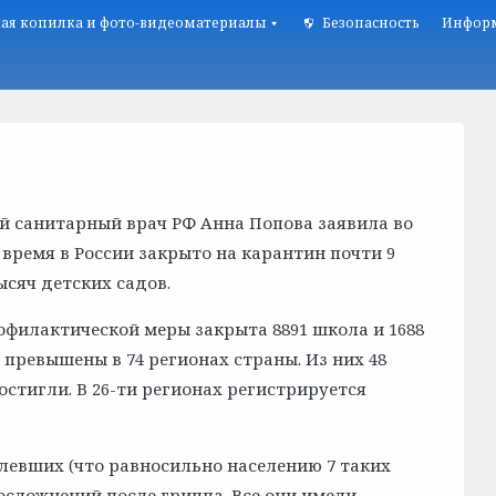
ая копилка и фото-видеоматериалы
Безопасность
Информ
й санитарный врач РФ Анна Попова заявила во
 время в России закрыто на карантин почти 9
ысяч детских садов.
офилактической меры закрыта 8891 школа и 1688
 превышены в 74 регионах страны. Из них 48
стигли. В 26-ти регионах регистрируется
олевших (что равносильно населению 7 таких
 осложнений после гриппа. Все они имели