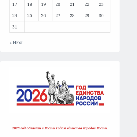
17
18
19
20
21
22
23
24
25
26
27
28
29
30
31
« Июл
2026 год объявлен в России Годом единства народов России.