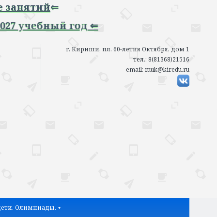
ятий
⇐
чебный год ⇐
г. Кириши, пл. 60-летия Октября, дом 1
тел.: 8(81368)21516
email: muk@kiredu.ru
ети. Олимпиады.