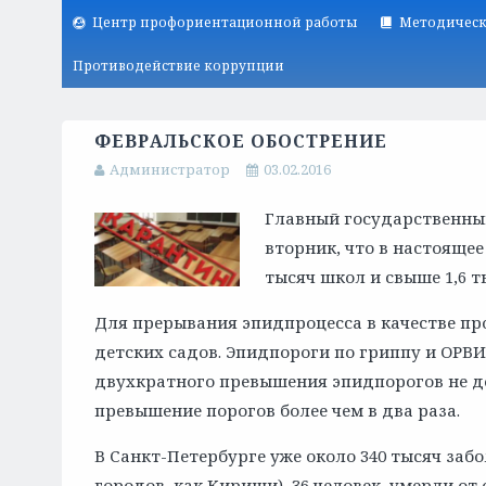
Центр профориентационной работы
Методическ
Противодействие коррупции
ФЕВРАЛЬСКОЕ ОБОСТРЕНИЕ
Администратор
03.02.2016
Главный государственны
вторник, что в настоящее
тысяч школ и свыше 1,6 т
Для прерывания эпидпроцесса в качестве пр
детских садов. Эпидпороги по гриппу и ОРВИ
двухкратного превышения эпидпорогов не до
превышение порогов более чем в два раза.
В Санкт-Петербурге уже около 340 тысяч заб
городов, как Кириши), 36 человек умерли от