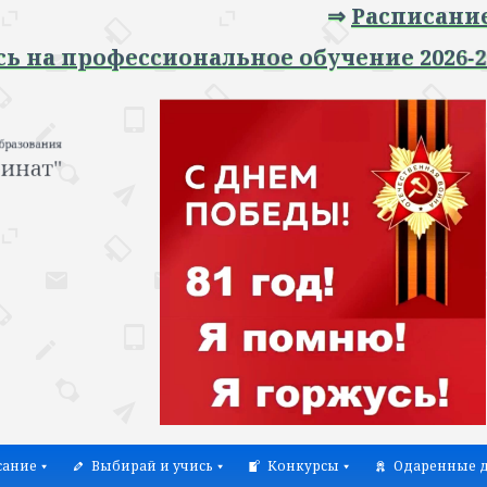
⇒
Расписание зан
профессиональное обучение 2026-2027 у
сание
Выбирай и учись
Конкурсы
Одаренные д