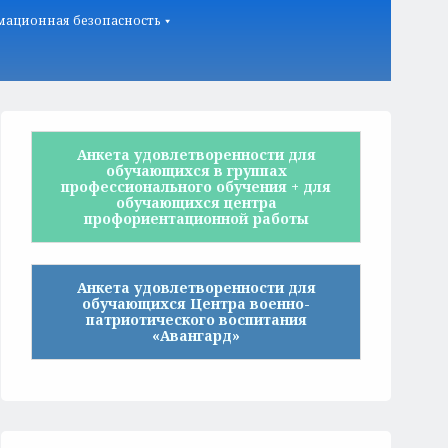
ационная безопасность
Анкета удовлетворенности для
обучающихся в группах
профессионального обучения + для
обучающихся центра
профориентационной работы
Анкета удовлетворенности для
обучающихся Центра военно-
патриотического воспитания
«Авангард»