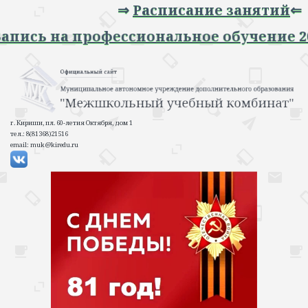
⇒
Расписание занятий
⇐
⇒ Запись на профессиональное обучение 
г. Кириши, пл. 60-летия Октября, дом 1
тел.: 8(81368)21516
email: muk@kiredu.ru