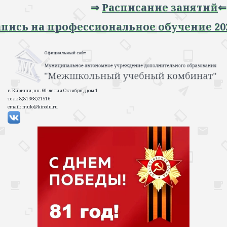
⇒
Расписание занятий
⇐
⇒ Запись на профессиональное обучение
г. Кириши, пл. 60-летия Октября, дом 1
тел.: 8(81368)21516
email: muk@kiredu.ru