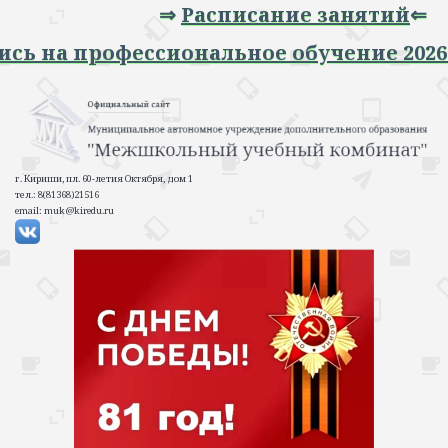
⇒
Расписание занятий
⇐
Запись на профессиональное обучение 20
г. Кириши, пл. 60-летия Октября, дом 1
тел.: 8(81368)21516
email: muk@kiredu.ru