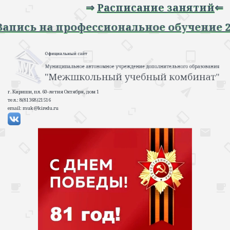
⇒
Расписание занятий
⇐
 Запись на профессиональное обучение 
г. Кириши, пл. 60-летия Октября, дом 1
тел.: 8(81368)21516
email: muk@kiredu.ru