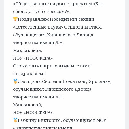
«Общественные науки» с проектом «Как
совладать со стрессом?».
Поздравляем Победителя секции
«Естественные науки» Осипова Матвея,
обучающегося Киришского Дворца
творчества имени Л.Н.
Маклаковой,
НОУ «НООСФЕРА».
С почетными призовыми местами
поздравляем:
Лисицына Сергея и Пожиткову Ярославу,
обучающихся Киришского Дворца
творчества имени Л.Н.
Маклаковой,
НОУ «НООСФЕРА».
Бабкину Викторию, обучающуюся МОУ
«Киришский лицей имени