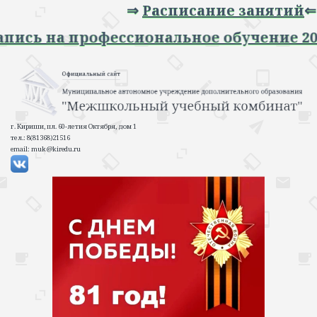
⇒
Расписание занятий
⇐
⇒ Запись на профессиональное обучение
г. Кириши, пл. 60-летия Октября, дом 1
тел.: 8(81368)21516
email: muk@kiredu.ru