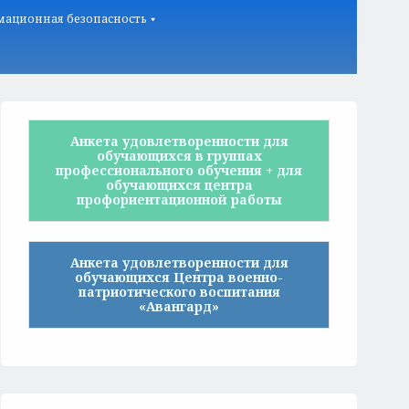
ационная безопасность
Анкета удовлетворенности для
обучающихся в группах
профессионального обучения + для
обучающихся центра
профориентационной работы
Анкета удовлетворенности для
обучающихся Центра военно-
патриотического воспитания
«Авангард»