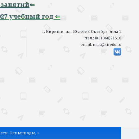
й
⇐
ный год ⇐
г. Кириши, пл. 60-летия Октября, дом 1
тел.: 8(81368)21516
email: muk@kiredu.ru
ети. Олимпиады.