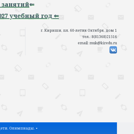
ий
⇐
бный год ⇐
г. Кириши, пл. 60-летия Октября, дом 1
тел.: 8(81368)21516
email: muk@kiredu.ru
ети. Олимпиады.