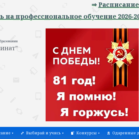
⇒
Расписание занят
офессиональное обучение 2026-2027 уче
сание
Выбирай и учись
Конкурсы
Одаренные д