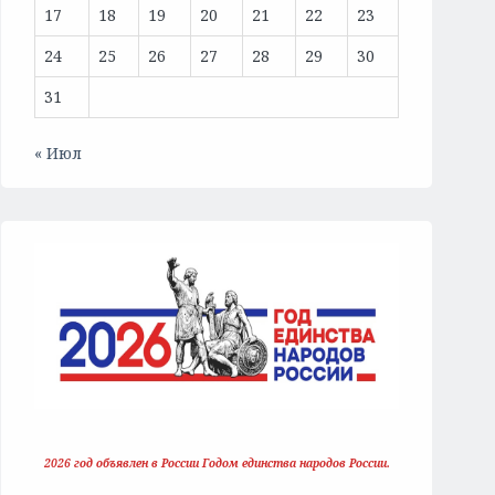
17
18
19
20
21
22
23
24
25
26
27
28
29
30
31
« Июл
2026 год объявлен в России Годом единства народов России.