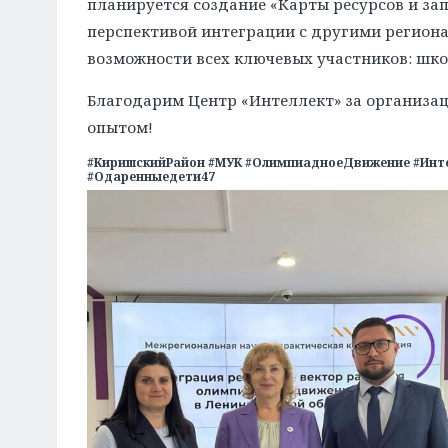
планируется создание «Карты ресурсов и за
перспективой интеграции с другими региона
возможности всех ключевых участников: школ
Благодарим Центр «Интеллект» за организа
опытом!
#КиришскийРайон #МУК #ОлимпиадноеДвижение #Инт
#Одаренныедети47