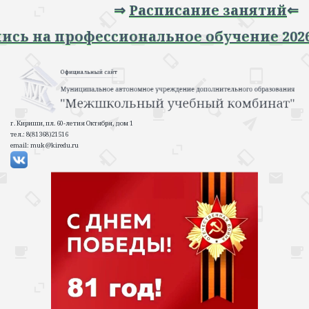
⇒
Расписание занятий
⇐
Запись на профессиональное обучение 2
г. Кириши, пл. 60-летия Октября, дом 1
тел.: 8(81368)21516
email: muk@kiredu.ru