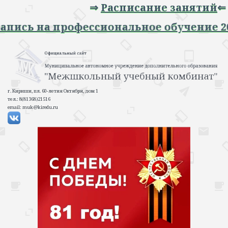
⇒
Расписание занятий
⇐
Запись на профессиональное обучение 2
г. Кириши, пл. 60-летия Октября, дом 1
тел.: 8(81368)21516
email: muk@kiredu.ru