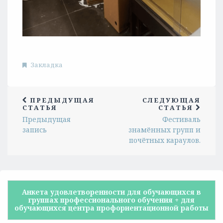
Закладка
ПРЕДЫДУЩАЯ
СЛЕДУЮЩАЯ
СТАТЬЯ
СТАТЬЯ
Предыдущая
Фестиваль
запись
знамённых групп и
почётных караулов.
Анкета удовлетворенности для обучающихся в
группах профессионального обучения + для
обучающихся центра профориентационной работы