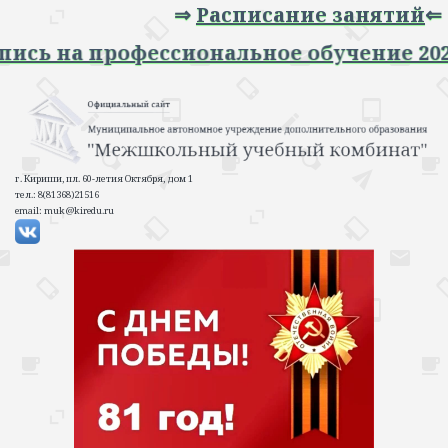
⇒
Расписание занятий
⇐
⇒ Запись на профессиональное обучение
г. Кириши, пл. 60-летия Октября, дом 1
тел.: 8(81368)21516
email: muk@kiredu.ru