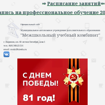
⇒
Расписание занятий
⇐
Запись на профессиональное обучение 2
г. Кириши, пл. 60-летия Октября, дом 1
тел.: 8(81368)21516
email: muk@kiredu.ru