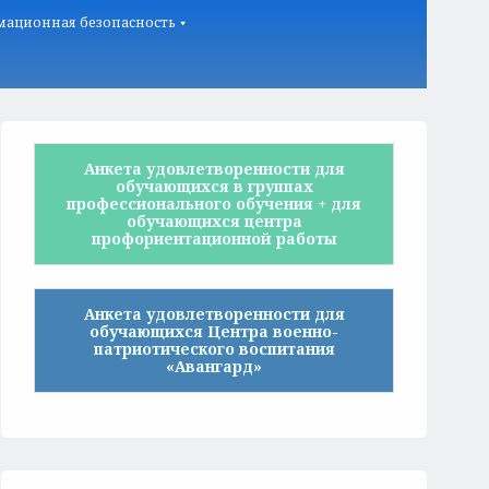
ационная безопасность
Анкета удовлетворенности для
обучающихся в группах
профессионального обучения + для
обучающихся центра
профориентационной работы
Анкета удовлетворенности для
обучающихся Центра военно-
патриотического воспитания
«Авангард»