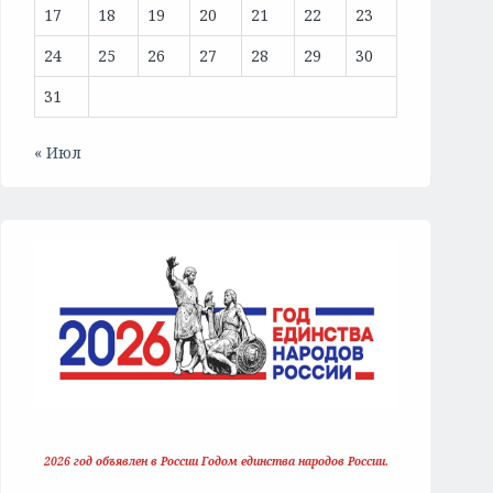
17
18
19
20
21
22
23
24
25
26
27
28
29
30
31
« Июл
2026 год объявлен в России Годом единства народов России.