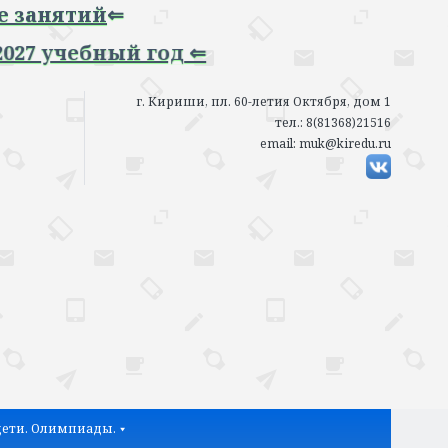
й год ⇐
г. Кириши, пл. 60-летия Октября, дом 1
тел.: 8(81368)21516
email: muk@kiredu.ru
ети. Олимпиады.