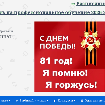
⇒
Расписание занятий
⇐
ессиональное обучение 2026-2027 учебны
сание
Выбирай и учись
Конкурсы
Одаренные д