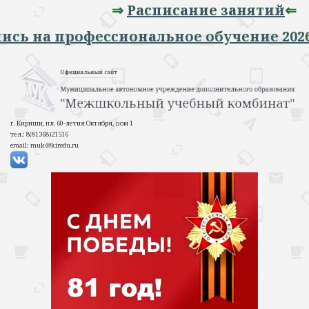
⇒
Расписание занятий
⇐
Запись на профессиональное обучение 2
г. Кириши, пл. 60-летия Октября, дом 1
тел.: 8(81368)21516
email: muk@kiredu.ru