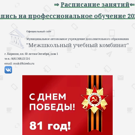
⇒
Расписание занятий
⇐
 Запись на профессиональное обучение 
г. Кириши, пл. 60-летия Октября, дом 1
тел.: 8(81368)21516
email: muk@kiredu.ru