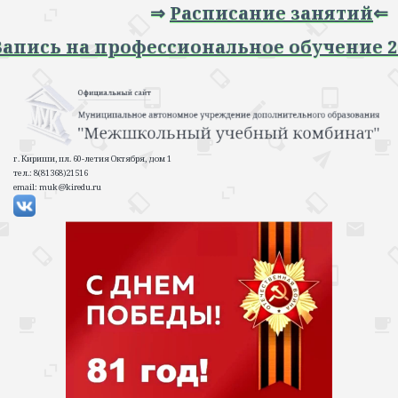
⇒
Расписание занятий
⇐
 Запись на профессиональное обучение 2
г. Кириши, пл. 60-летия Октября, дом 1
тел.: 8(81368)21516
email: muk@kiredu.ru