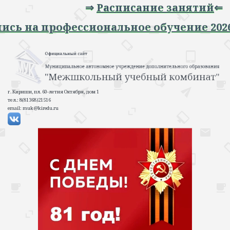
⇒
Расписание занятий
⇐
 Запись на профессиональное обучение 2
г. Кириши, пл. 60-летия Октября, дом 1
тел.: 8(81368)21516
email: muk@kiredu.ru