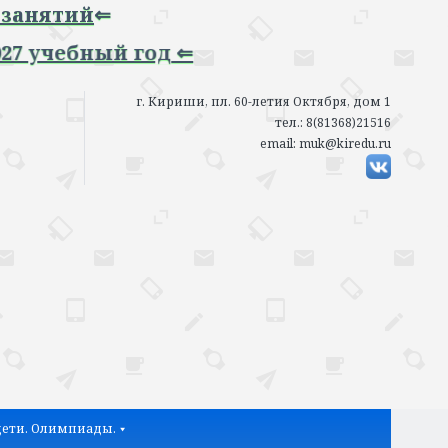
ий
⇐
ебный год ⇐
г. Кириши, пл. 60-летия Октября, дом 1
тел.: 8(81368)21516
email: muk@kiredu.ru
ети. Олимпиады.