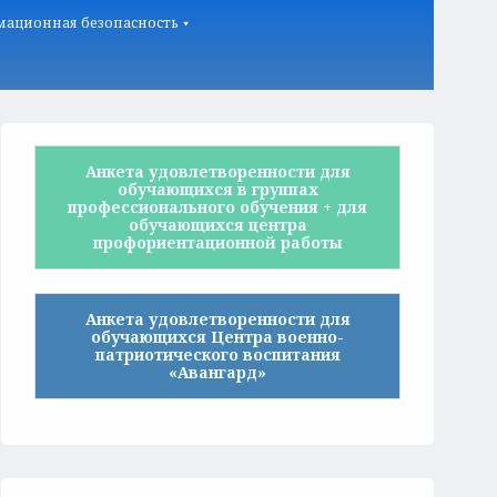
ационная безопасность
Анкета удовлетворенности для
обучающихся в группах
профессионального обучения + для
обучающихся центра
профориентационной работы
Анкета удовлетворенности для
обучающихся Центра военно-
патриотического воспитания
«Авангард»