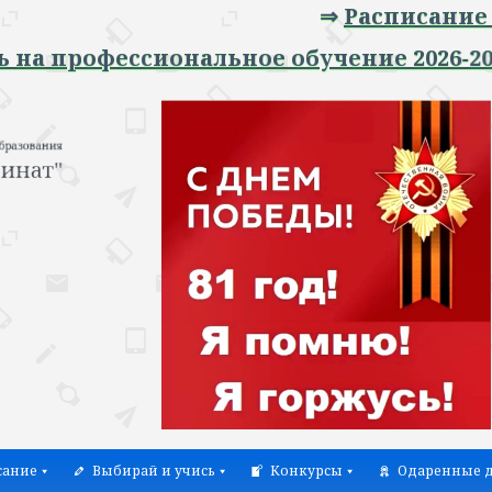
⇒
Расписание занят
рофессиональное обучение 2026-2027 уч
сание
Выбирай и учись
Конкурсы
Одаренные д