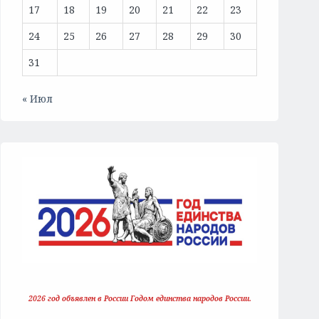
17
18
19
20
21
22
23
24
25
26
27
28
29
30
31
« Июл
2026 год объявлен в России Годом единства народов России.