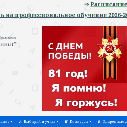
⇒
Расписание заняти
фессиональное обучение 2026-2027 учеб
сание
Выбирай и учись
Конкурсы
Одаренные д