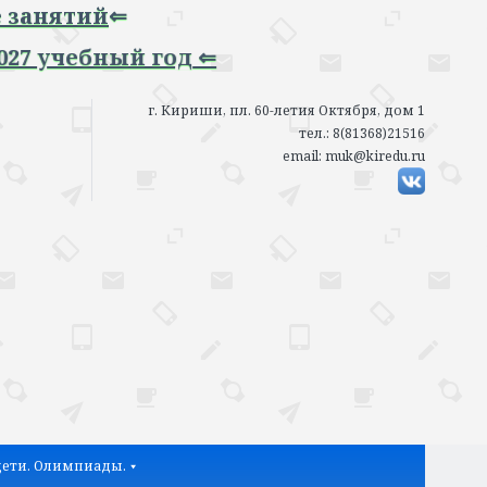
й
⇐
ный год ⇐
г. Кириши, пл. 60-летия Октября, дом 1
тел.: 8(81368)21516
email: muk@kiredu.ru
ети. Олимпиады.