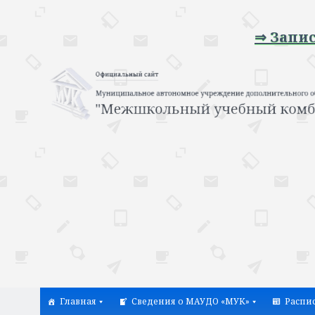
⇒ Запись на про
Главная
Сведения о МАУДО «МУК»
Распи