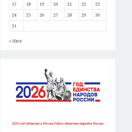
17
18
19
20
21
22
23
24
25
26
27
28
29
30
31
« Июл
2026 год объявлен в России Годом единства народов России.