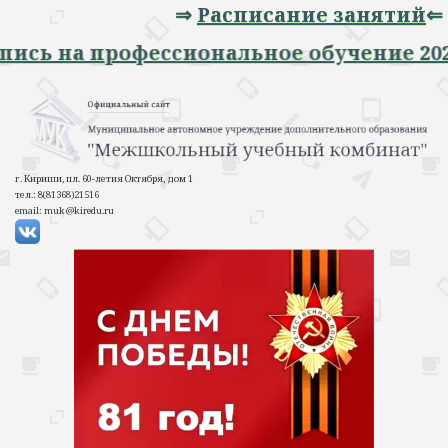
⇒
Расписание занятий
⇐
⇒ Запись на профессиональное обучение
г. Кириши, пл. 60-летия Октября, дом 1
тел.: 8(81368)21516
email: muk@kiredu.ru