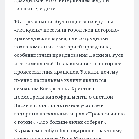
праздников, его с нетерпением ждут и
взрослые, и дети.
16 апреля наши обучающиеся из группы
«PROкухня» посетили городской историко-
краеведческий музей, где сотрудники
познакомили их с историей праздника,
особенностями празднования Пасхи на Руси
и ее символами! Познакомились с историей
происхождения крашенок. Узнали, почему
именно пасхальные куличи являются
символом Воскресенья Христова.
Посмотрели видеофрагменты о Светлой
Пасхе и приняли активное участие в
задорных пасхальных играх «Прокати яичко
с горки», «Кто больше яичек соберет».
Выражаем особую благодарность научному
сотруднику музея Инне Юрьевне за