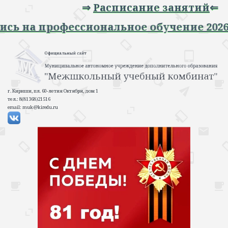
⇒
Расписание занятий
⇐
Запись на профессиональное обучение 20
г. Кириши, пл. 60-летия Октября, дом 1
тел.: 8(81368)21516
email: muk@kiredu.ru