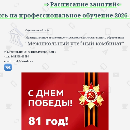
⇒
Расписание занятий
⇐
апись на профессиональное обучение 20
г. Кириши, пл. 60-летия Октября, дом 1
тел.: 8(81368)21516
email: muk@kiredu.ru