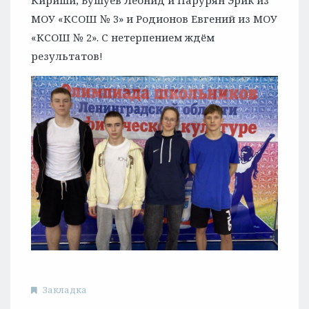
Кириши, Бушуев Леонид и Парурян Эрик из
МОУ «КСОШ № 3» и Родионов Евгений из МОУ
«КСОШ № 2». С нетерпением ждём
результатов!
Закладка