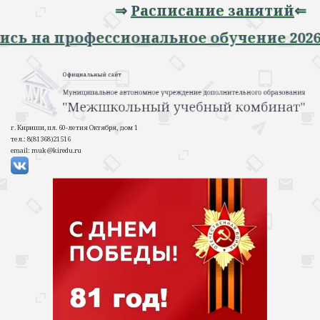
⇒
Расписание занятий
⇐
Запись на профессиональное обучение 2
г. Кириши, пл. 60-летия Октября, дом 1
тел.: 8(81368)21516
email: muk@kiredu.ru