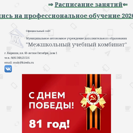
⇒
Расписание занятий
⇐
 Запись на профессиональное обучение 
г. Кириши, пл. 60-летия Октября, дом 1
тел.: 8(81368)21516
email: muk@kiredu.ru