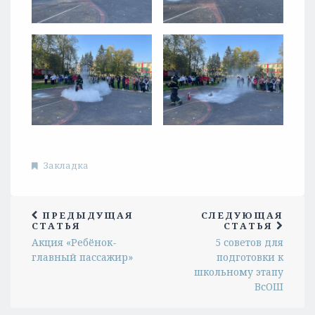
Закладка
ПРЕДЫДУЩАЯ
СЛЕДУЮЩАЯ
СТАТЬЯ
СТАТЬЯ
Акция «Ребёнок-
5 советов для
главный пассажир»
подготовки к
школьному этапу
ВсОШ