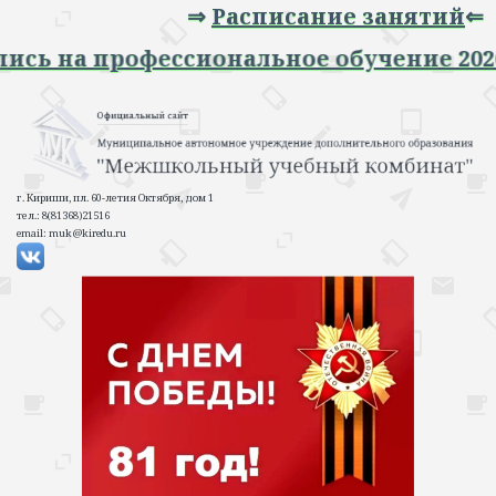
⇒
Расписание занятий
⇐
 Запись на профессиональное обучение 
г. Кириши, пл. 60-летия Октября, дом 1
тел.: 8(81368)21516
email: muk@kiredu.ru