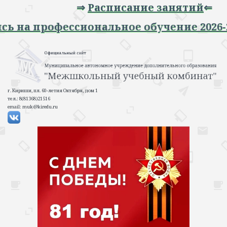
⇒
Расписание занятий
⇐
апись на профессиональное обучение 20
г. Кириши, пл. 60-летия Октября, дом 1
тел.: 8(81368)21516
email: muk@kiredu.ru