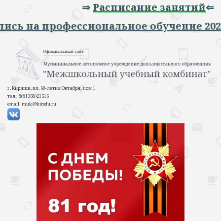
⇒
Расписание занятий
⇐
 Запись на профессиональное обучение 
г. Кириши, пл. 60-летия Октября, дом 1
тел.: 8(81368)21516
email: muk@kiredu.ru