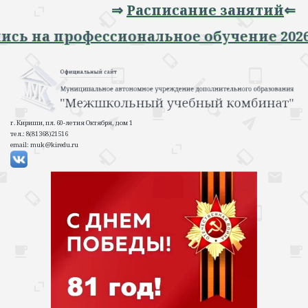
⇒
Расписание занятий
⇐
Запись на профессиональное обучение 2
г. Кириши, пл. 60-летия Октября, дом 1
тел.: 8(81368)21516
email: muk@kiredu.ru