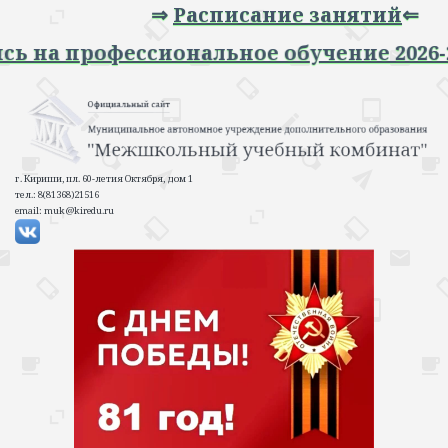
⇒
Расписание занятий
⇐
апись на профессиональное обучение 20
г. Кириши, пл. 60-летия Октября, дом 1
тел.: 8(81368)21516
email: muk@kiredu.ru