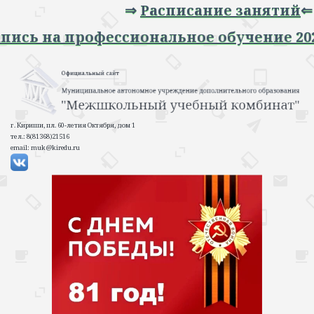
⇒
Расписание занятий
⇐
⇒ Запись на профессиональное обучение
г. Кириши, пл. 60-летия Октября, дом 1
тел.: 8(81368)21516
email: muk@kiredu.ru