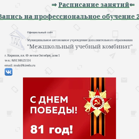
⇒
Расписание занятий
⇐
⇒ Запись на профессиональное обучение
г. Кириши, пл. 60-летия Октября, дом 1
тел.: 8(81368)21516
email: muk@kiredu.ru