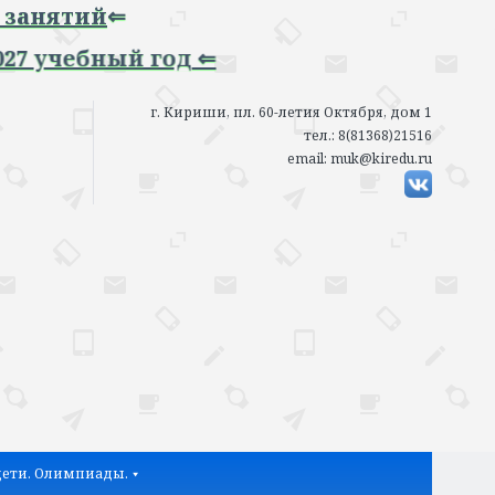
тий
⇐
чебный год ⇐
г. Кириши, пл. 60-летия Октября, дом 1
тел.: 8(81368)21516
email: muk@kiredu.ru
ети. Олимпиады.