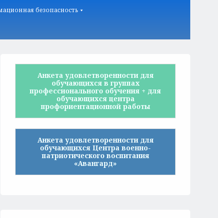
ационная безопасность
Анкета удовлетворенности для
обучающихся в группах
профессионального обучения + для
обучающихся центра
профориентационной работы
Анкета удовлетворенности для
обучающихся Центра военно-
патриотического воспитания
«Авангард»