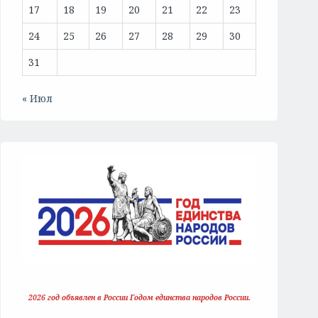
17
18
19
20
21
22
23
24
25
26
27
28
29
30
31
« Июл
2026 год объявлен в России Годом единства народов России.