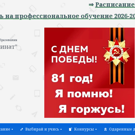
⇒
Расписание заня
профессиональное обучение 2026-2027 у
сание
Выбирай и учись
Конкурсы
Одаренные д