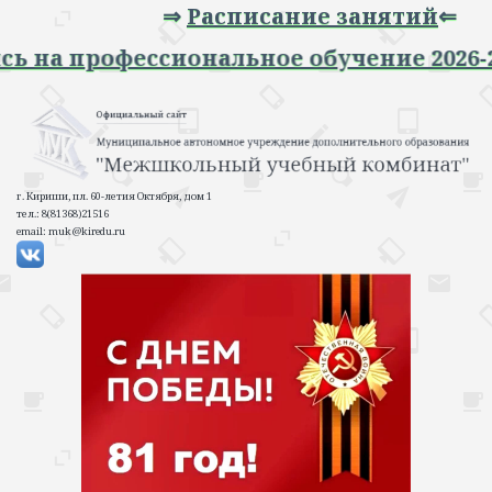
⇒
Расписание занятий
⇐
Запись на профессиональное обучение 2
г. Кириши, пл. 60-летия Октября, дом 1
тел.: 8(81368)21516
email: muk@kiredu.ru