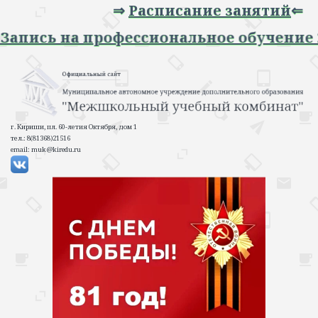
⇒
Расписание занятий
⇐
⇒ Запись на профессиональное обучение
г. Кириши, пл. 60-летия Октября, дом 1
тел.: 8(81368)21516
email: muk@kiredu.ru