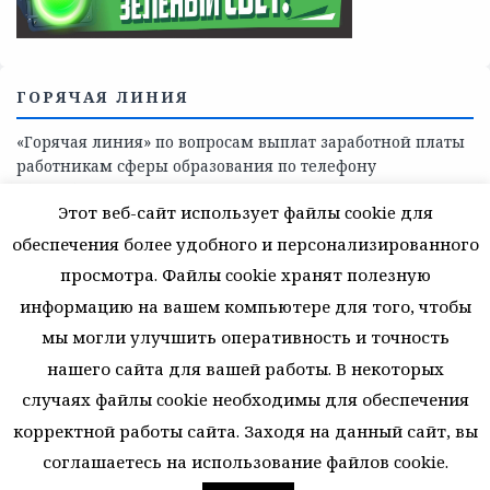
ГОРЯЧАЯ ЛИНИЯ
«Горячая линия» по вопросам выплат заработной платы
работникам сферы образования по телефону
8(81368)-214-11
Этот веб-сайт использует файлы cookie для
обеспечения более удобного и персонализированного
просмотра. Файлы cookie хранят полезную
информацию на вашем компьютере для того, чтобы
мы могли улучшить оперативность и точность
© 2026 Муниципальное автономное учреждение
дополнительного образования. Все права защищены.
нашего сайта для вашей работы. В некоторых
случаях файлы cookie необходимы для обеспечения
ВЕРНУТЬСЯ К НАЧАЛУ
корректной работы сайта. Заходя на данный сайт, вы
соглашаетесь на использование файлов cookie.
48 запросов. 1,875 секунд. 31.6156463623052 Мб