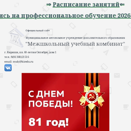
⇒
Расписание занятий
⇐
апись на профессиональное обучение 20
г. Кириши, пл. 60-летия Октября, дом 1
тел.: 8(81368)21516
email: muk@kiredu.ru