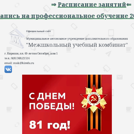
⇒
Расписание занятий
⇐
апись на профессиональное обучение 20
г. Кириши, пл. 60-летия Октября, дом 1
тел.: 8(81368)21516
email: muk@kiredu.ru