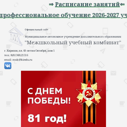
⇒
Расписание занятий
⇐
пись на профессиональное обучение 202
г. Кириши, пл. 60-летия Октября, дом 1
тел.: 8(81368)21516
email: muk@kiredu.ru