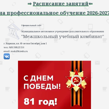
⇒
Расписание занятий
⇐
 на профессиональное обучение 2026-20
г. Кириши, пл. 60-летия Октября, дом 1
тел.: 8(81368)21516
email: muk@kiredu.ru