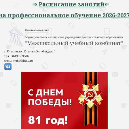
⇒
Расписание занятий
⇐
 на профессиональное обучение 2026-20
г. Кириши, пл. 60-летия Октября, дом 1
тел.: 8(81368)21516
email: muk@kiredu.ru