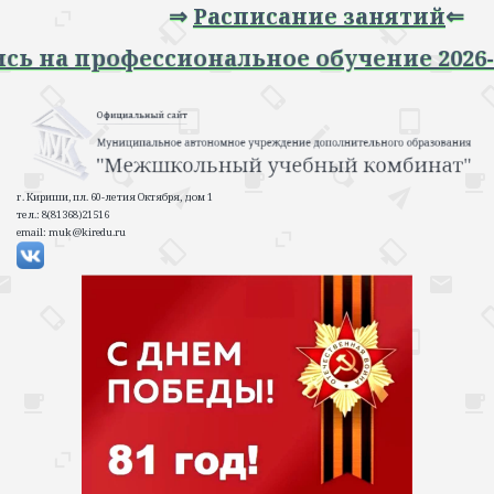
⇒
Расписание занятий
⇐
апись на профессиональное обучение 20
г. Кириши, пл. 60-летия Октября, дом 1
тел.: 8(81368)21516
email: muk@kiredu.ru