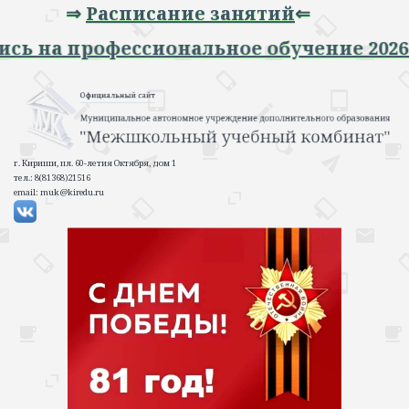
⇒
Расписание занятий
⇐
нальное обучение 2026-2027 учебный го
г. Кириши, пл. 60-летия Октября, дом 1
тел.: 8(81368)21516
email: muk@kiredu.ru