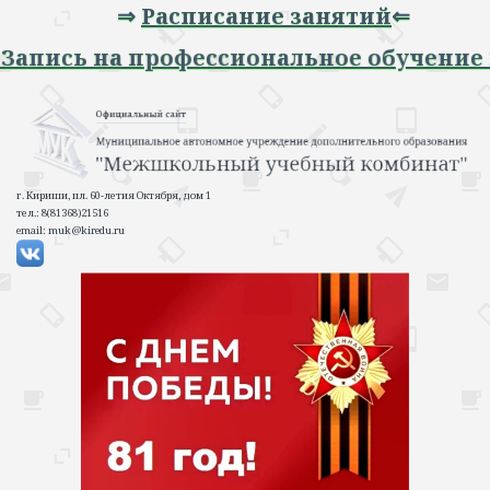
⇒
Расписание занятий
⇐
профессиональное обучение 2026-2027 у
г. Кириши, пл. 60-летия Октября, дом 1
тел.: 8(81368)21516
email: muk@kiredu.ru